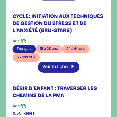
CYCLE: INITIATION AUX TECHNIQUES
DE GESTION DU STRESS ET DE
L’ANXIÉTÉ (BRU-STARS)
Actif
i
Français
15 à 23 ans
24 à 64 ans
65 ans et +
Voir la fiche
DÉSIR D’ENFANT : TRAVERSER LES
CHEMINS DE LA PMA
Actif
i
1050 Ixelles