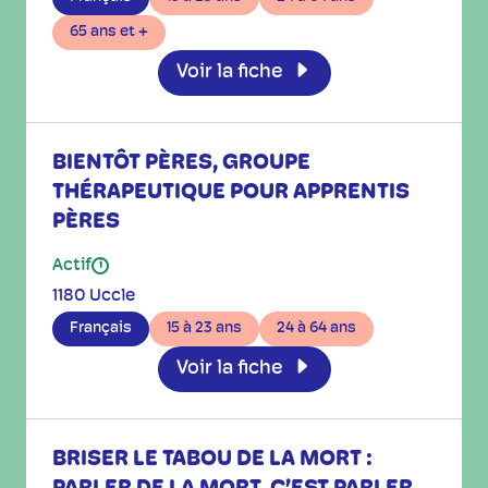
65 ans et +
Voir la fiche
BIENTÔT PÈRES, GROUPE
THÉRAPEUTIQUE POUR APPRENTIS
PÈRES
Actif
i
1180 Uccle
Français
15 à 23 ans
24 à 64 ans
Voir la fiche
BRISER LE TABOU DE LA MORT :