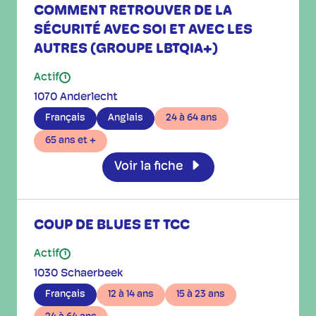
COMMENT RETROUVER DE LA
SÉCURITÉ AVEC SOI ET AVEC LES
AUTRES (GROUPE LBTQIA+)
Actif
i
1070 Anderlecht
Français
Anglais
24 à 64 ans
65 ans et +
Voir la fiche
COUP DE BLUES ET TCC
Actif
i
1030 Schaerbeek
Français
12 à 14 ans
15 à 23 ans