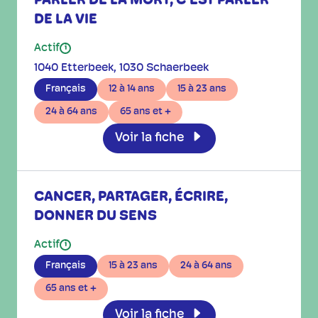
PARLER DE LA MORT, C’EST PARLER
DE LA VIE
Actif
i
1040 Etterbeek
1030 Schaerbeek
Français
12 à 14 ans
15 à 23 ans
24 à 64 ans
65 ans et +
Voir la fiche
CANCER, PARTAGER, ÉCRIRE,
DONNER DU SENS
Actif
i
Français
15 à 23 ans
24 à 64 ans
65 ans et +
Voir la fiche