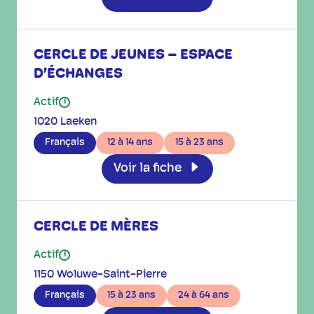
CERCLE DE JEUNES – ESPACE
D’ÉCHANGES
Actif
i
1020 Laeken
Français
12 à 14 ans
15 à 23 ans
Voir la fiche
CERCLE DE MÈRES
Actif
i
1150 Woluwe-Saint-Pierre
Français
15 à 23 ans
24 à 64 ans