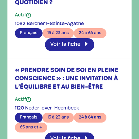
QUOTIDIEN ?
Actif
i
1082 Berchem-Sainte-Agathe
Français
15 à 23 ans
24 à 64 ans
Voir la fiche
« PRENDRE SOIN DE SOI EN PLEINE
CONSCIENCE » : UNE INVITATION À
L’ÉQUILIBRE ET AU BIEN-ÊTRE
Actif
i
1120 Neder-over-Heembeek
Français
15 à 23 ans
24 à 64 ans
65 ans et +
Voir la fiche