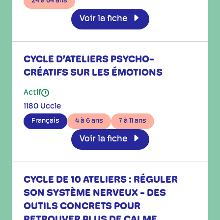
24 à 64 ans
Voir la fiche
CYCLE D’ATELIERS PSYCHO-
CRÉATIFS SUR LES ÉMOTIONS
Actif
i
1180 Uccle
Français
4 à 6 ans
7 à 11 ans
Voir la fiche
CYCLE DE 10 ATELIERS : RÉGULER
SON SYSTÈME NERVEUX - DES
OUTILS CONCRETS POUR
RETROUVER PLUS DE CALME,