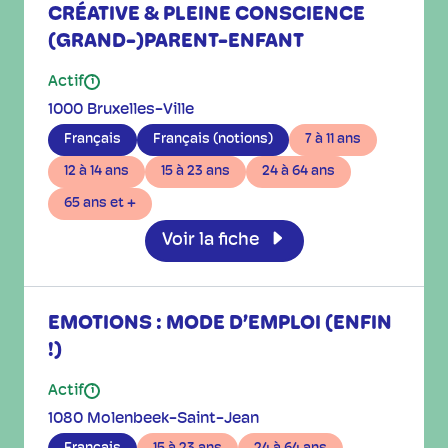
CRÉATIVE & PLEINE CONSCIENCE
(GRAND-)PARENT-ENFANT
Actif
i
1000 Bruxelles-Ville
Français
Français (notions)
7 à 11 ans
12 à 14 ans
15 à 23 ans
24 à 64 ans
65 ans et +
Voir la fiche
EMOTIONS : MODE D’EMPLOI (ENFIN
!)
Actif
i
1080 Molenbeek-Saint-Jean