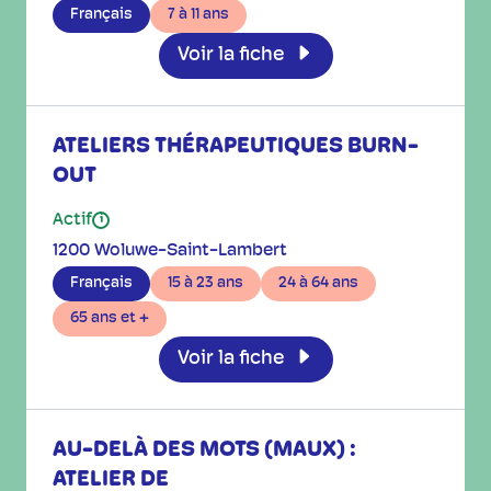
Français
7 à 11 ans
Voir la fiche
ATELIERS THÉRAPEUTIQUES BURN-
OUT
Actif
i
1200 Woluwe-Saint-Lambert
Français
15 à 23 ans
24 à 64 ans
65 ans et +
Voir la fiche
AU-DELÀ DES MOTS (MAUX) :
ATELIER DE