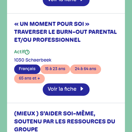
« UN MOMENT POUR SOI »
TRAVERSER LE BURN-OUT PARENTAL
ET/OU PROFESSIONNEL
Actif
i
1030 Schaerbeek
Français
15 à 23 ans
24 à 64 ans
65 ans et +
Voir la fiche
(MIEUX ) S’AIDER SOI-MÊME,
SOUTENU PAR LES RESSOURCES DU
GROUPE