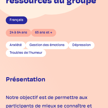
ressources du groupe
Français
24 à 64 ans
65 ans et +
Anxiété
Gestion des émotions
Dépression
Troubles de l'humeur
Présentation
Notre objectif est de permettre aux
participants de mieux se connaître et