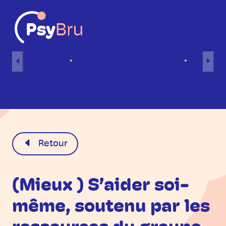
Aller au contenu
Accueil
Séances individuelles
Séance
FR
Retour
(Mieux ) S’aider soi-
même, soutenu par les