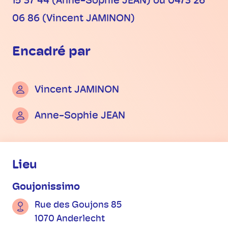
15 37 44 (Anne-Sophie JEAN) ou 0473 26
06 86 (Vincent JAMINON)
Encadré par
Vincent JAMINON
Anne-Sophie JEAN
Informations pratiques
Lieu
Goujonissimo
Rue des Goujons 85
1070 Anderlecht