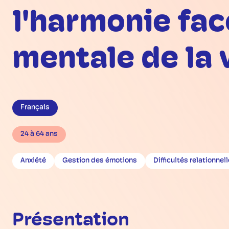
l'harmonie fac
mentale de la
Français
24 à 64 ans
Anxiété
Gestion des émotions
Difficultés relationnel
Présentation