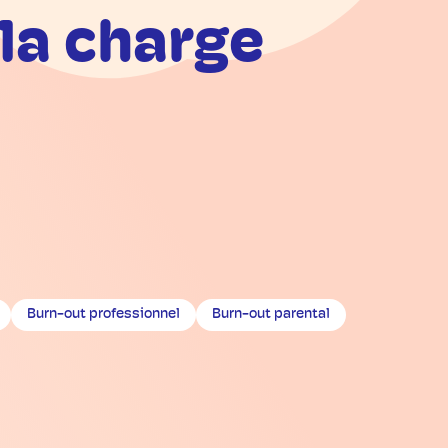
 la charge
Burn-out professionnel
Burn-out parental