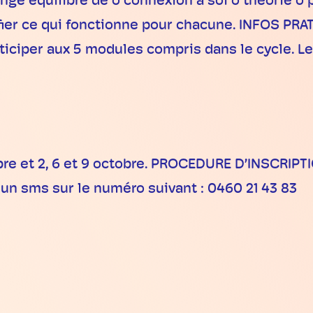
e équilibré de o connexion à soi o théorie o 
tifier ce qui fonctionne pour chacune. INFOS PR
iciper aux 5 modules compris dans le cycle. L
bre et 2, 6 et 9 octobre. PROCEDURE D’INSCRIPTI
n sms sur le numéro suivant : 0460 21 43 83