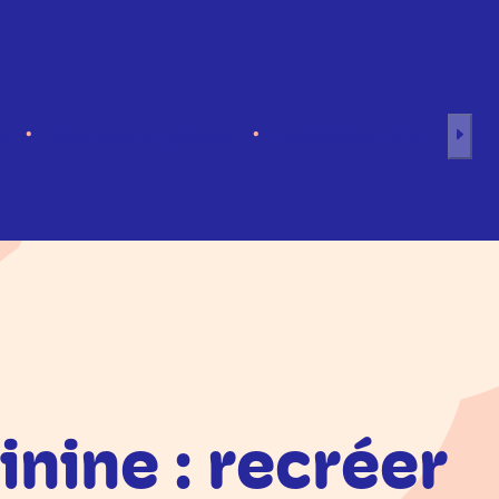
s
Séances en groupe
Professionnels
nine : recréer