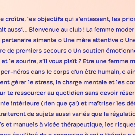
croître, les objectifs qui s’entassent, les prio
nait aussi… Bienvenue au club ! La femme moder
 partenaire aimante o Une mère attentive o U
ière de premiers secours o Un soutien émotionne
 le sourire, s’il vous plaît ? Etre une femme mo
super-héros dans le corps d’un être humain, o a
 gérer le stress, la charge mentale et les con
our te ressourcer au quotidien sans devoir rés
ie intérieure (rien que ça!) et maîtriser les dé
raiteront de sujets aussi variés que la régula
ifs et manuels à visée thérapeutique, les risqu