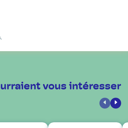
.
urraient vous intéresser
Précédent
Suiva