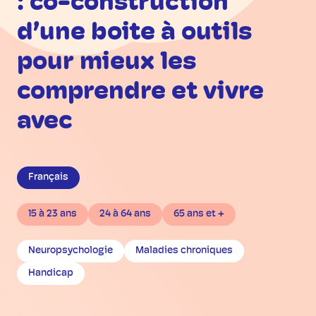
: co-construction
d’une boite à outils
pour mieux les
comprendre et vivre
avec
Français
15 à 23 ans
24 à 64 ans
65 ans et +
Neuropsychologie
Maladies chroniques
Handicap