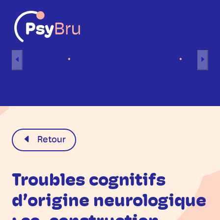
Aller au contenu
Accueil
Séances individuelles
Séance
FR
Retour
Troubles cognitifs
d’origine neurologique