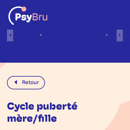
Aller au contenu
Accueil
Séances individuelles
Séance
FR
Retour
Cycle puberté
mère/fille