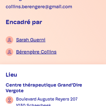
collins.berengere@gmail.com
Encadré par
Sarah Guerni
Bérengère Collins
Informations pratiques
Lieu
Centre thérapeutique Grand’Dire
Vergote
Boulevard Auguste Reyers 207
1030 Schaerbeek