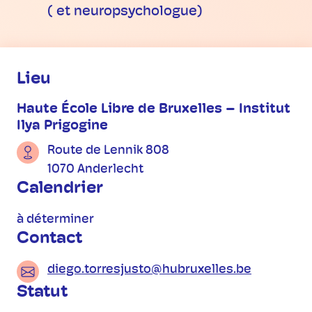
( et neuropsychologue)
Informations pratiques
Lieu
Haute École Libre de Bruxelles – Institut
Ilya Prigogine
Route de Lennik 808
1070 Anderlecht
Calendrier
à déterminer
Contact
diego.torresjusto@hubruxelles.be
Statut