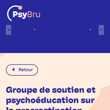
Aller au contenu
Accueil
Séances individuelles
Séance
FR
Retour
Groupe de soutien et
psychoéducation sur