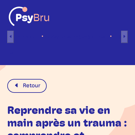
Aller au contenu
Accueil
Séances individuelles
Séance
FR
Retour
Reprendre sa vie en
main après un trauma :