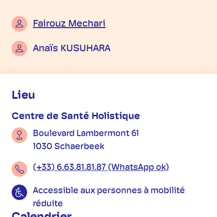
Fairouz Mechari
Anaïs KUSUHARA
Informations pratiques
Lieu
Centre de Santé Holistique
Boulevard Lambermont 61
1030 Schaerbeek
(+33) 6.63.81.81.87 (WhatsApp ok)
Accessible aux personnes à mobilité
réduite