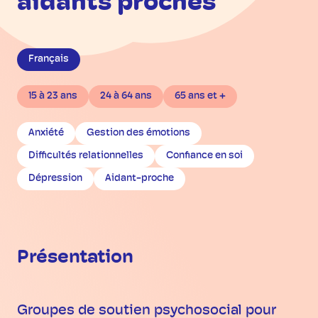
aidants proches
Français
15 à 23 ans
24 à 64 ans
65 ans et +
Anxiété
Gestion des émotions
Difficultés relationnelles
Confiance en soi
Dépression
Aidant-proche
Présentation
Groupes de soutien psychosocial pour