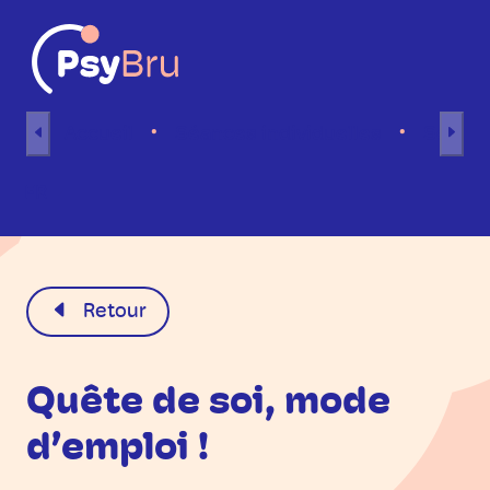
Aller au contenu
Accueil
Séances individuelles
Séance
FR
Retour
Quête de soi, mode
d’emploi !