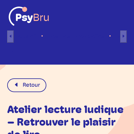
Aller au contenu
Accueil
Séances individuelles
Séance
FR
Retour
Atelier lecture ludique
– Retrouver le plaisir