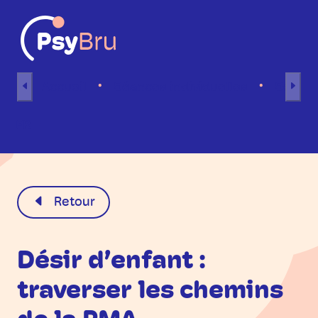
Aller au contenu
Accueil
Séances individuelles
Séance
FR
Retour
Désir d’enfant :
traverser les chemins