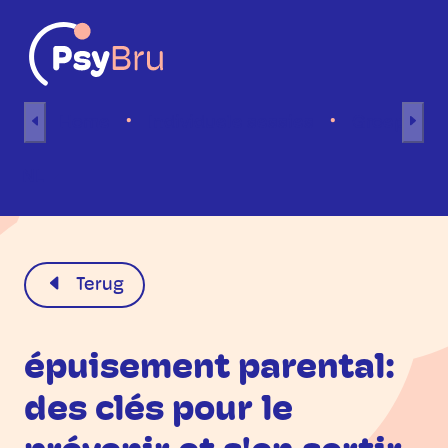
Naar inhoud
Home
Individuele sessies
Groepsses
NL
Terug
épuisement parental:
des clés pour le