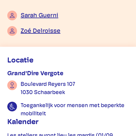
Sarah Guerni
Zoé Delroisse
Praktische informatie
Locatie
Grand'Dire Vergote
Boulevard Reyers 107
1030 Schaarbeek
Toegankelijk voor mensen met beperkte
mobiliteit
Kalender
Les ateliers auront lieu les mardis (01/09,