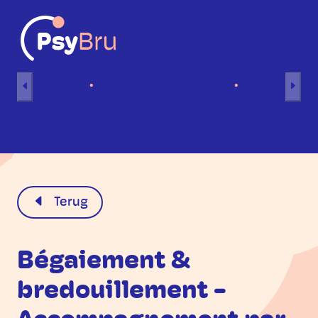
Naar inhoud
Home
Individuele sessies
Groepsses
NL
Terug
Bégaiement &
bredouillement -