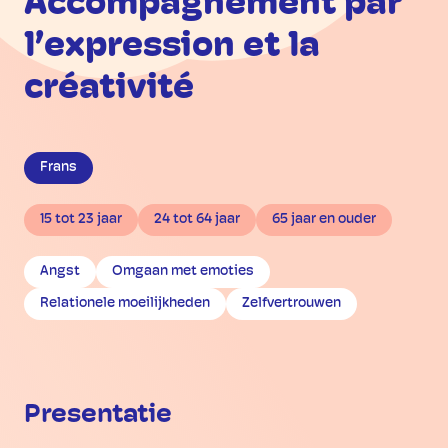
Accompagnement par
l’expression et la
créativité
Frans
15 tot 23 jaar
24 tot 64 jaar
65 jaar en ouder
Angst
Omgaan met emoties
Relationele moeilijkheden
Zelfvertrouwen
Presentatie