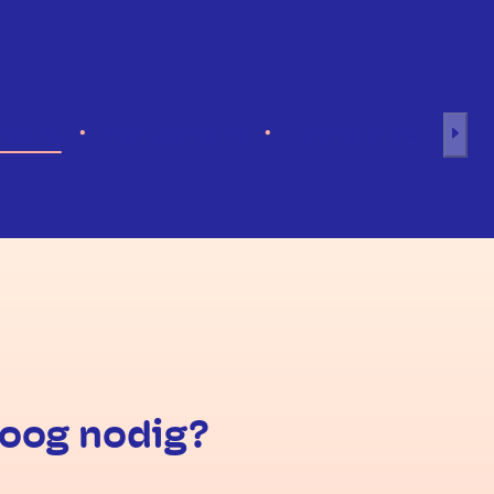
sessies
Groepssessies
Professionals
loog nodig?