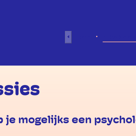
Naar inhoud
Home
Individuele 
ssies
je mogelijks een psycho