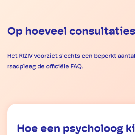
Op hoeveel consultaties
Het RIZIV voorziet slechts een beperkt aanta
raadpleeg de
officiële FAQ
.
Hoe een psycholoog k