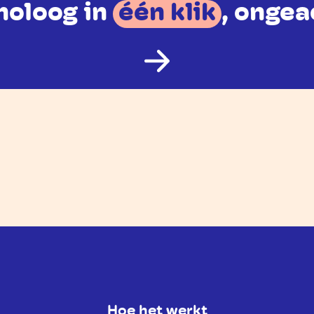
holoog in
één klik
, ongea
Hoe het werkt