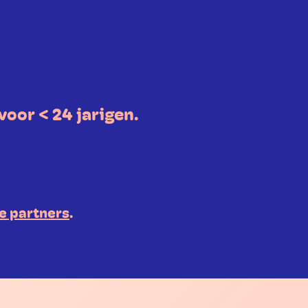
voor < 24 jarigen.
e partners
.