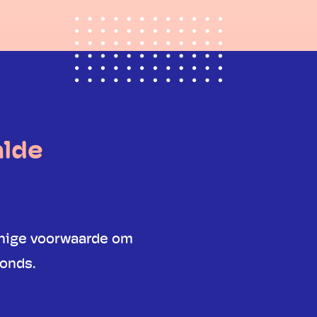
alde
enige voorwaarde om
fonds.