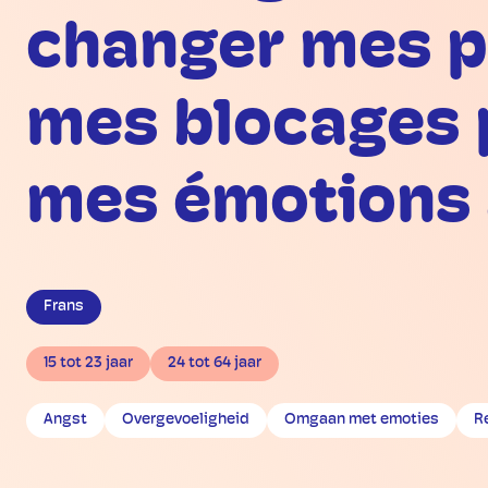
changer mes po
mes blocages 
mes émotions 
Frans
15 tot 23 jaar
24 tot 64 jaar
Angst
Overgevoeligheid
Omgaan met emoties
R