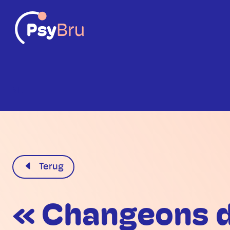
NL
Terug
« Changeons d