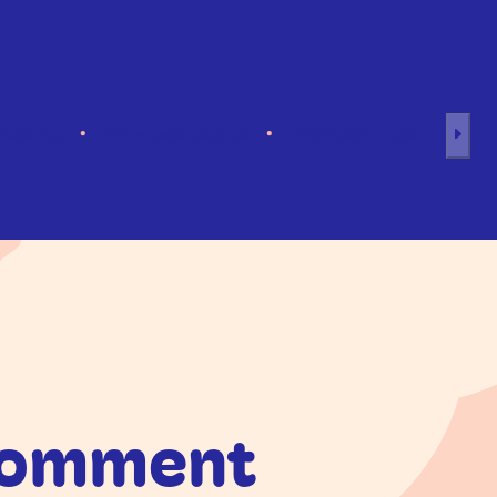
sessies
Groepssessies
Professionals
 comment