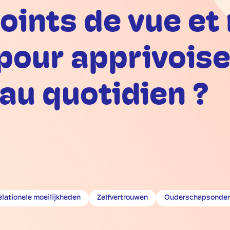
ints de vue et 
pour apprivoise
au quotidien ?
elationele moeilijkheden
Zelfvertrouwen
Ouderschapsonder