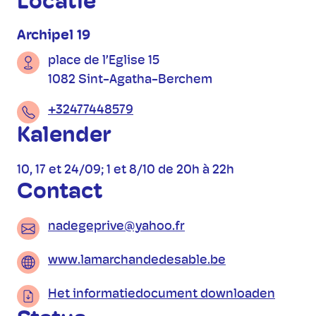
Praktische informatie
Locatie
Archipel 19
place de l’Eglise 15
1082 Sint-Agatha-Berchem
+32477448579
Kalender
10, 17 et 24/09; 1 et 8/10 de 20h à 22h
Contact
nadegeprive@yahoo.fr
www.lamarchandedesable.be
Het informatiedocument downloaden