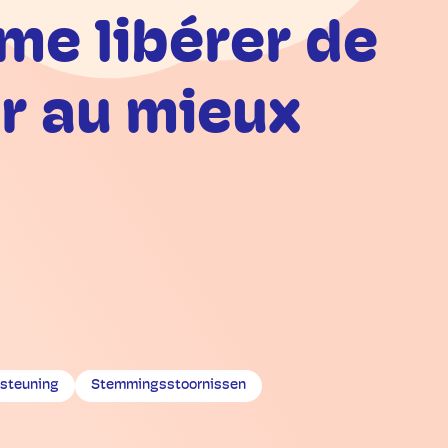
me libérer de
r au mieux
steuning
Stemmingsstoornissen