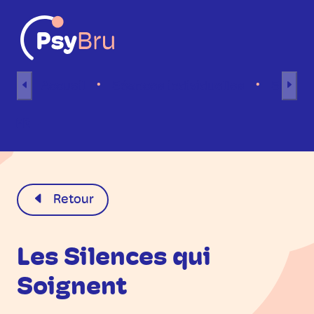
Aller au contenu
Accueil
Séances individuelles
Séance
FR
Retour
Les Silences qui
Soignent