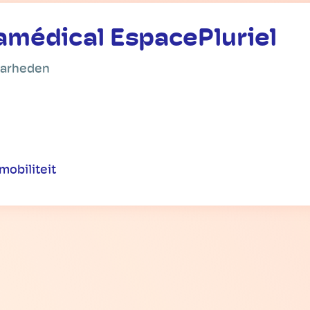
amédical EspacePluriel
aarheden
mobiliteit