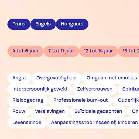
Frans
Engels
Hongaars
4 tot 6 jaar
7 tot 11 jaar
12 tot 14 jaar
15 tot 
Angst
Overgevoeligheid
Omgaan met emoties
Interpersoonlijk geweld
Zelfvertrouwen
Spiritu
Risicogedrag
Professionele burn-out
Ouderlij
Rouw
Verslavingen
Suïcidale gedachten
Ch
Levenseinde
Aanpassingsstoornissen bij kinderen