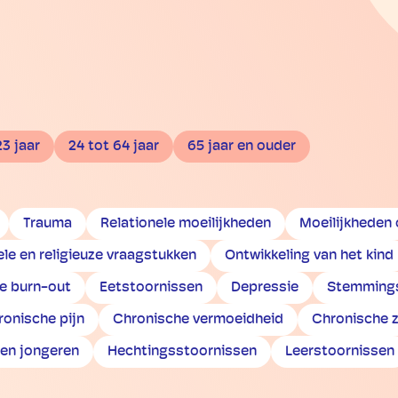
23 jaar
24 tot 64 jaar
65 jaar en ouder
Trauma
Relationele moeilijkheden
Moeilijkheden
ele en religieuze vraagstukken
Ontwikkeling van het kind
ke burn-out
Eetstoornissen
Depressie
Stemmings
ronische pijn
Chronische vermoeidheid
Chronische z
 en jongeren
Hechtingsstoornissen
Leerstoornissen