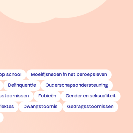
 op school
Moeilijkheden in het beroepsleven
Delinquentie
Ouderschapsondersteuning
stoornissen
Fobieën
Gender en seksualiteit
iektes
Dwangstoornis
Gedragsstoornissen