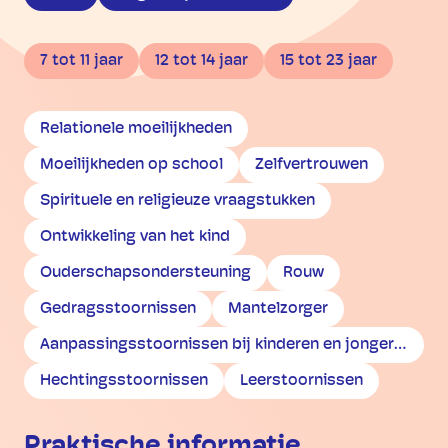
7 tot 11 jaar
12 tot 14 jaar
15 tot 23 jaar
Relationele moeilijkheden
Moeilijkheden op school
Zelfvertrouwen
Spirituele en religieuze vraagstukken
Ontwikkeling van het kind
Ouderschapsondersteuning
Rouw
Gedragsstoornissen
Mantelzorger
Aanpassingsstoornissen bij kinderen en jongeren
Hechtingsstoornissen
Leerstoornissen
Praktische informatie