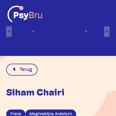
Naar inhoud
Home
Individuele sessies
Groepsses
NL
Terug
Siham Chairi
Frans
Maghrebijns Arabisch