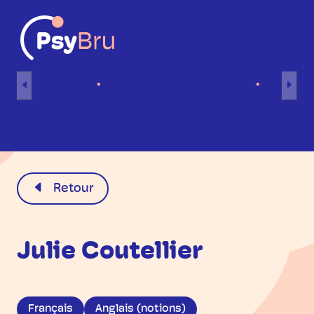
Aller au contenu
Accueil
Séances individuelles
Séance
FR
Retour
Julie Coutellier
Français
Anglais (notions)