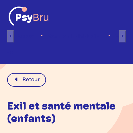
Aller au contenu
Accueil
Séances individuelles
Séance
FR
Retour
Exil et santé mentale
(enfants)