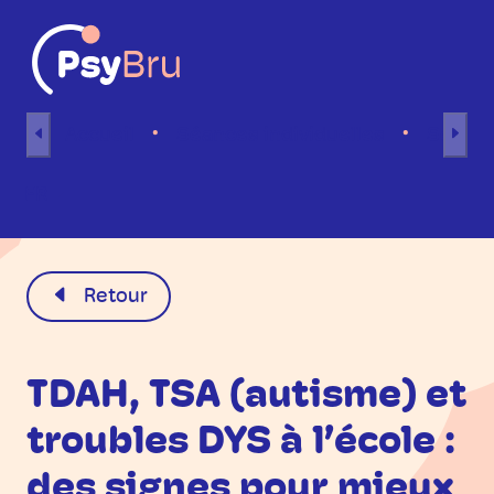
Aller au contenu
Accueil
Séances individuelles
Séance
FR
Retour
TDAH, TSA (autisme) et
troubles DYS à l’école :
des signes pour mieux