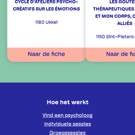
CYCLE D’ATELIERS PSYCHO-
LES GOÛTE
CRÉATIFS SUR LES ÉMOTIONS
THÉRAPEUTIQUES 
ET MON CORPS, 
1180 Ukkel
ALLIÉS
1150 Sint-Pieter
Naar de fiche
Naar de fi
Hoe het werkt
Vind een psycholoog
Individuele sessies
Groepssessies