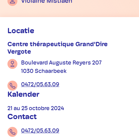
Violaine Mistiaen
Praktische informatie
Locatie
Centre thérapeutique Grand'Dire
Vergote
Boulevard Auguste Reyers 207
1030 Schaarbeek
0472/05.63.09
Kalender
21 au 25 octobre 2024
Contact
0472/05.63.09