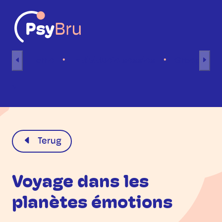
Naar inhoud
Home
Individuele sessies
Groepsses
NL
Terug
Voyage dans les
planètes émotions