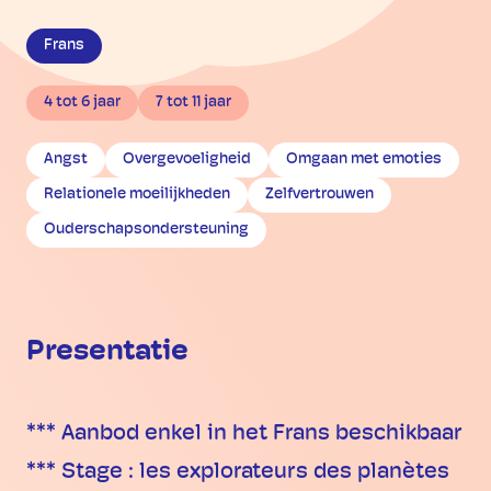
Frans
4 tot 6 jaar
7 tot 11 jaar
Angst
Overgevoeligheid
Omgaan met emoties
Relationele moeilijkheden
Zelfvertrouwen
Ouderschapsondersteuning
Presentatie
*** Aanbod enkel in het Frans beschikbaar
*** Stage : les explorateurs des planètes