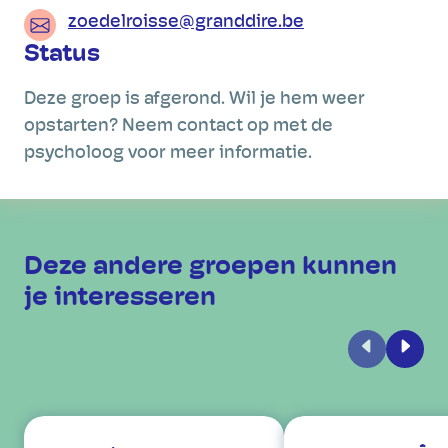
zoedelroisse@granddire.be
Status
Deze groep is afgerond. Wil je hem weer
opstarten? Neem contact op met de
psycholoog voor meer informatie.
Deze andere groepen kunnen
je interesseren
Vorige
Volge