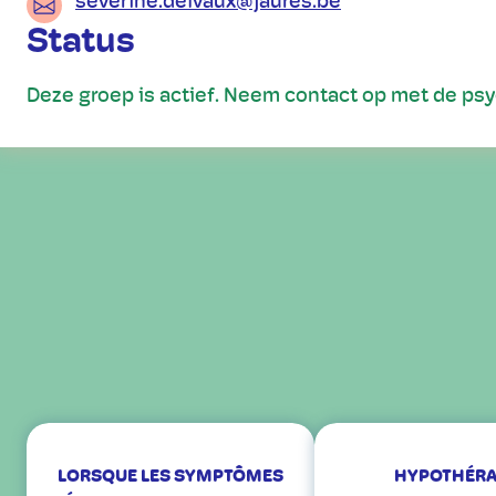
severine.delvaux@jaures.be
Status
Deze groep is actief. Neem contact op met de ps
LORSQUE LES SYMPTÔMES
HYPOTHÉRA