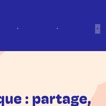
sessies
Groepssessies
Professionals
que : partage,