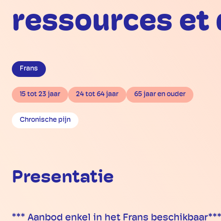
ressources et 
Frans
15 tot 23 jaar
24 tot 64 jaar
65 jaar en ouder
Chronische pijn
Presentatie
*** Aanbod enkel in het Frans beschikbaar***