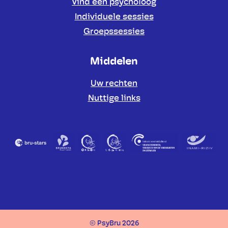
Vind een psycholoog
Individuele sessies
Groepssessies
Middelen
Uw rechten
Nuttige links
© PsyBru 2026