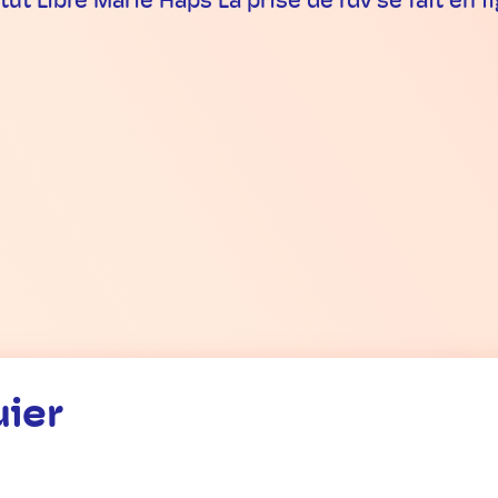
tut Libre Marie Haps La prise de rdv se fait en 
uier