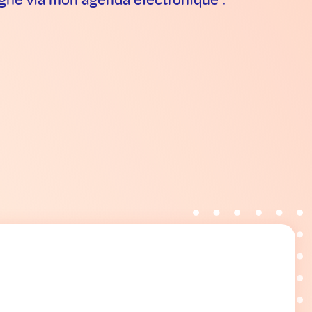
ligne via mon agenda électronique :