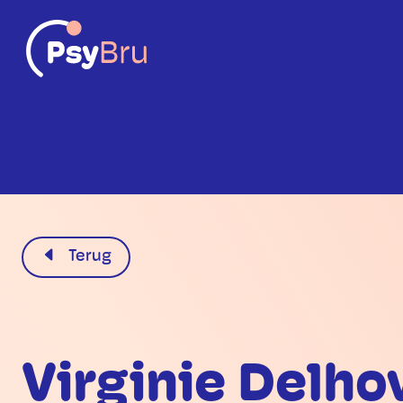
NL
Terug
Virginie Delho