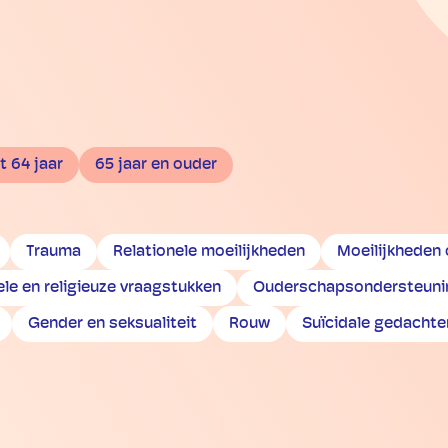
t 64 jaar
65 jaar en ouder
Trauma
Relationele moeilijkheden
Moeilijkheden
ele en religieuze vraagstukken
Ouderschapsondersteuni
Gender en seksualiteit
Rouw
Suïcidale gedachte