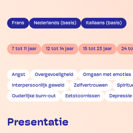
Frans
Nederlands (basis)
Italiaans (basis)
7 tot 11 jaar
12 tot 14 jaar
15 tot 23 jaar
24 to
Angst
Overgevoeligheid
Omgaan met emoties
Interpersoonlijk geweld
Zelfvertrouwen
Spiritu
Ouderlijke burn-out
Eetstoornissen
Depressie
Presentatie