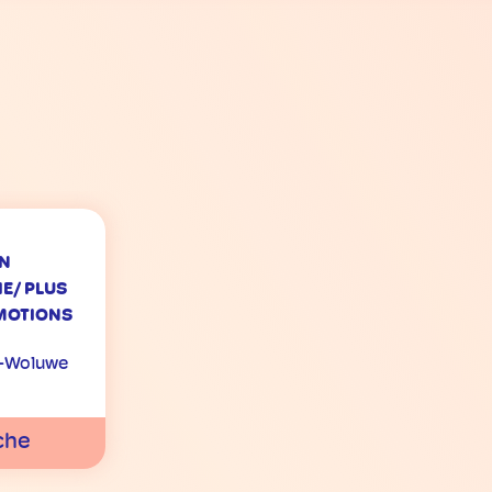
IN
E/ PLUS
ÉMOTIONS
s-Woluwe
che