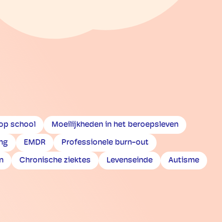
 op school
Moeilijkheden in het beroepsleven
ng
EMDR
Professionele burn-out
n
Chronische ziektes
Levenseinde
Autisme