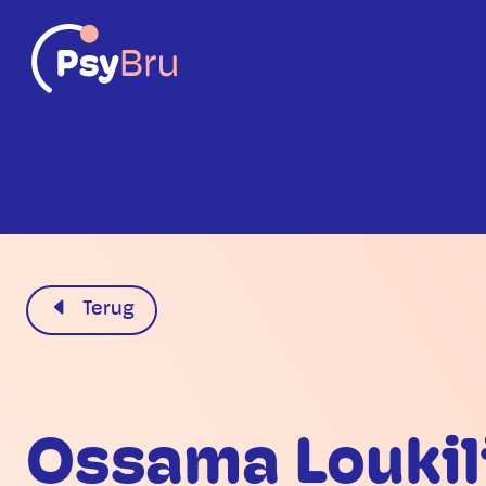
NL
Terug
Ossama Loukil