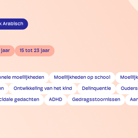
k Arabisch
 jaar
15 tot 23 jaar
onele moeilijkheden
Moeilijkheden op school
Moeilij
en
Ontwikkeling van het kind
Delinquentie
Ouders
cidale gedachten
ADHD
Gedragsstoornissen
Aan