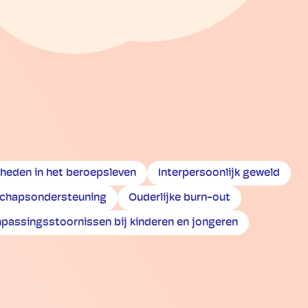
kheden in het beroepsleven
Interpersoonlijk geweld
chapsondersteuning
Ouderlijke burn-out
passingsstoornissen bij kinderen en jongeren