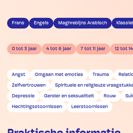
Frans
Engels
Maghrebijns Arabisch
Klassie
0 tot 3 jaar
4 tot 6 jaar
7 tot 11 jaar
12 tot 14
Angst
Omgaan met emoties
Trauma
Relati
Zelfvertrouwen
Spirituele en religieuze vraagstukk
Depressie
Gender en seksualiteit
Rouw
Suï
Hechtingsstoornissen
Leerstoornissen