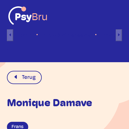
Naar inhoud
Home
Individuele sessies
Groepsses
NL
Terug
Monique Damave
Frans