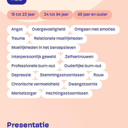
15 tot 23 jaar
24 tot 64 jaar
65 jaar en ouder
Angst
Overgevoeligheid
Omgaan met emoties
Trauma
Relationele moeilijkheden
Moeilijkheden in het beroepsleven
Interpersoonlijk geweld
Zelfvertrouwen
Professionele burn-out
Ouderlijke burn-out
Depressie
Stemmingsstoornissen
Rouw
Chronische vermoeidheid
Dwangstoornis
Mantelzorger
Hechtingsstoornissen
Presentatie