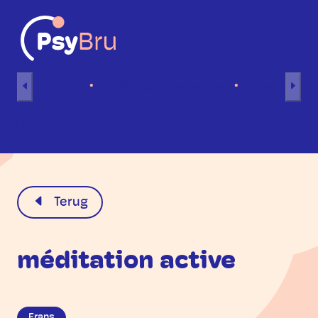
Naar inhoud
Home
Individuele sessies
Groepsses
NL
Terug
méditation active
Frans