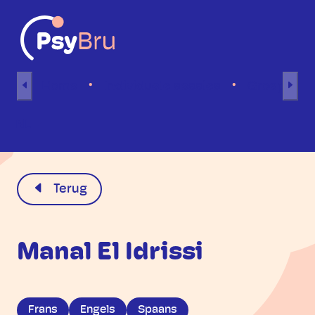
Naar inhoud
Home
Individuele sessies
Groepsses
NL
Terug
Manal El Idrissi
Frans
Engels
Spaans