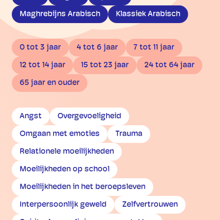
Maghrebijns Arabisch
Klassiek Arabisch
0 tot 3 jaar
4 tot 6 jaar
7 tot 11 jaar
12 tot 14 jaar
15 tot 23 jaar
24 tot 64 jaar
65 jaar en ouder
Angst
Overgevoeligheid
Omgaan met emoties
Trauma
Relationele moeilijkheden
Moeilijkheden op school
Moeilijkheden in het beroepsleven
Interpersoonlijk geweld
Zelfvertrouwen