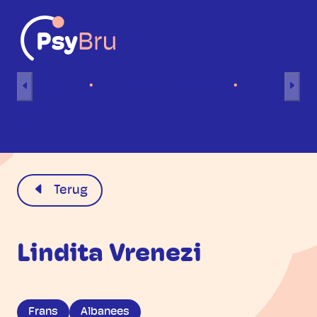
Naar inhoud
Home
Individuele sessies
Groepsses
NL
Terug
Lindita Vrenezi
Frans
Albanees