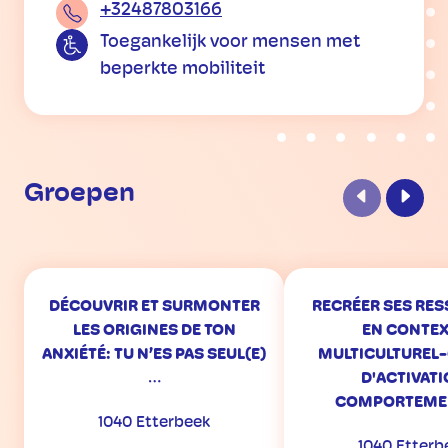
+32487803166
Toegankelijk voor mensen met
beperkte mobiliteit
Groepen
Vorige
Volge
DÉCOUVRIR ET SURMONTER
RECRÉER SES RE
LES ORIGINES DE TON
EN CONTEX
ANXIÉTÉ: TU N’ES PAS SEUL(E)
MULTICULTUREL
…
D'ACTIVAT
COMPORTEME
1040 Etterbeek
1040 Etterb