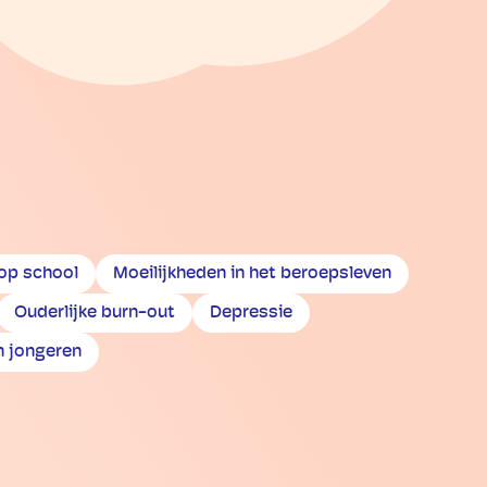
 op school
Moeilijkheden in het beroepsleven
Ouderlijke burn-out
Depressie
n jongeren