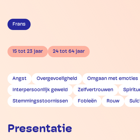
Frans
15 tot 23 jaar
24 tot 64 jaar
Angst
Overgevoeligheid
Omgaan met emoties
Interpersoonlijk geweld
Zelfvertrouwen
Spiritu
Stemmingsstoornissen
Fobieën
Rouw
Suïc
Presentatie