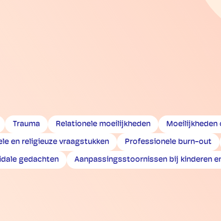
Trauma
Relationele moeilijkheden
Moeilijkheden
ele en religieuze vraagstukken
Professionele burn-out
idale gedachten
Aanpassingsstoornissen bij kinderen e