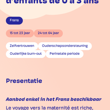
d’enfants de 0 à 3 ans
Frans
15 tot 23 jaar
24 tot 64 jaar
Zelfvertrouwen
Ouderschapsondersteuning
Ouderlijke burn-out
Perinatale periode
Presentatie
Aanbod enkel in het Frans beschikbaar
Le voyage vers la maternité est riche,