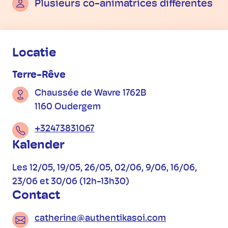
Plusieurs co-animatrices différentes
Praktische informatie
Locatie
Terre-Rêve
Chaussée de Wavre 1762B
1160 Oudergem
+32473831067
Kalender
Les 12/05, 19/05, 26/05, 02/06, 9/06, 16/06,
23/06 et 30/06 (12h-13h30)
Contact
catherine@authentikasoi.com