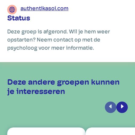
authentikasoi.com
Status
Deze groep is afgerond. Wil je hem weer
opstarten? Neem contact op met de
psycholoog voor meer informatie.
Deze andere groepen kunnen
je interesseren
Vorige
Volge