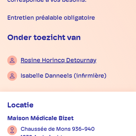
corresponde à vos besoins.
Entretien préalable obligatoire
Onder toezicht van
Rosine Horincq Detournay
Isabelle Danneels (infirmière)
Praktische informatie
Locatie
Maison Médicale Bizet
Chaussée de Mons 936-940