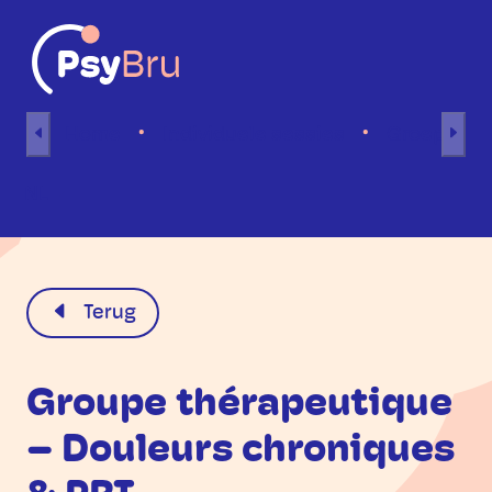
Naar inhoud
Home
Individuele sessies
Groepsses
NL
Terug
Groupe thérapeutique
– Douleurs chroniques