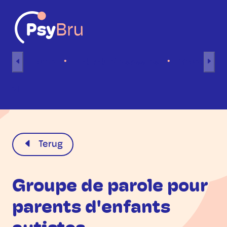
Naar inhoud
Home
Individuele sessies
Groepsses
NL
Terug
Groupe de parole pour
parents d'enfants