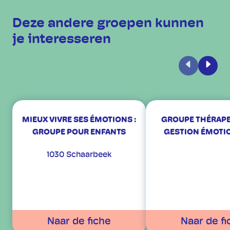
Deze andere groepen kunnen
je interesseren
Vorige
Volge
MIEUX VIVRE SES ÉMOTIONS :
GROUPE THÉRAPE
GROUPE POUR ENFANTS
GESTION ÉMOTI
1030 Schaarbeek
Naar de fiche
Naar de fi