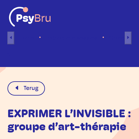
Naar inhoud
Home
Individuele sessies
Groepsses
NL
Terug
EXPRIMER L’INVISIBLE :
groupe d’art-thérapie