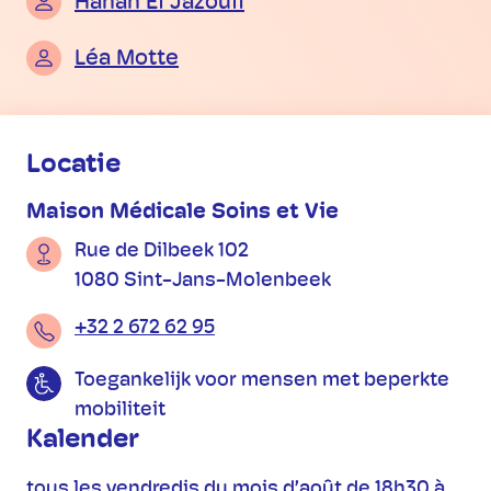
Hanan El Jazouli
Léa Motte
Praktische informatie
Locatie
Maison Médicale Soins et Vie
Rue de Dilbeek 102
1080 Sint-Jans-Molenbeek
+32 2 672 62 95
Toegankelijk voor mensen met beperkte
mobiliteit
Kalender
tous les vendredis du mois d’août de 18h30 à