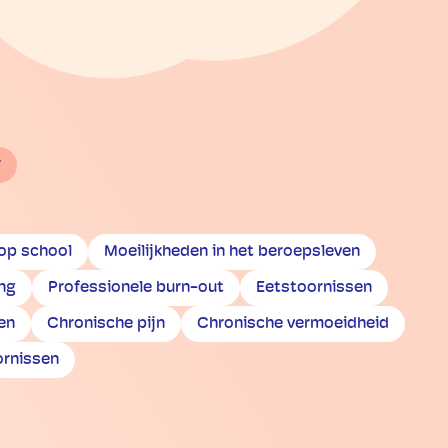
r
 op school
Moeilijkheden in het beroepsleven
ng
Professionele burn-out
Eetstoornissen
en
Chronische pijn
Chronische vermoeidheid
ornissen