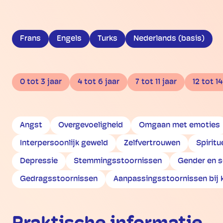
Frans
Engels
Turks
Nederlands (basis)
0 tot 3 jaar
4 tot 6 jaar
7 tot 11 jaar
12 tot 14
Angst
Overgevoeligheid
Omgaan met emoties
Interpersoonlijk geweld
Zelfvertrouwen
Spiritu
Depressie
Stemmingsstoornissen
Gender en s
Gedragsstoornissen
Aanpassingsstoornissen bij 