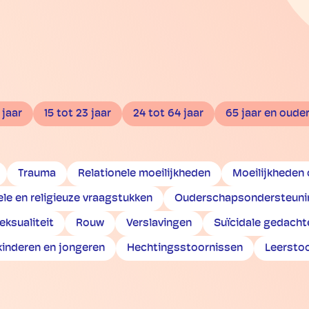
 jaar
15 tot 23 jaar
24 tot 64 jaar
65 jaar en oude
Trauma
Relationele moeilijkheden
Moeilijkheden
ele en religieuze vraagstukken
Ouderschapsondersteuni
eksualiteit
Rouw
Verslavingen
Suïcidale gedacht
kinderen en jongeren
Hechtingsstoornissen
Leersto