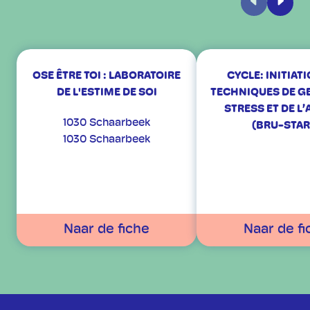
Vorige
Volge
OSE ÊTRE TOI : LABORATOIRE
CYCLE: INITIAT
DE L'ESTIME DE SOI
TECHNIQUES DE G
STRESS ET DE L’
1030 Schaarbeek
(BRU-STAR
1030 Schaarbeek
Naar de fiche
Naar de fi