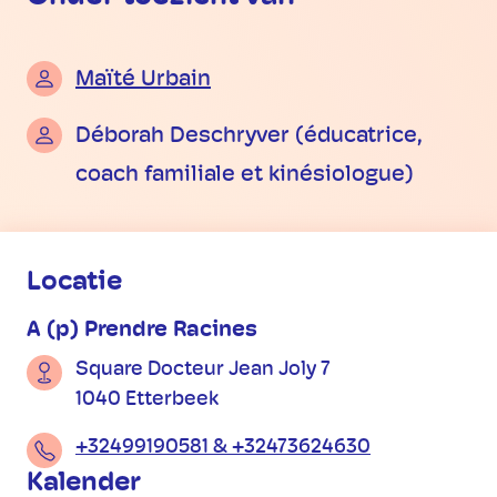
Maïté Urbain
Déborah Deschryver (éducatrice,
coach familiale et kinésiologue)
Praktische informatie
Locatie
A (p) Prendre Racines
Square Docteur Jean Joly 7
1040 Etterbeek
+32499190581 & +32473624630
Kalender