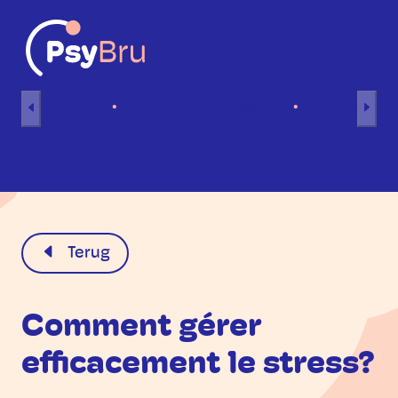
Naar inhoud
Home
Individuele sessies
Groepsses
NL
Terug
Comment gérer
efficacement le stress?