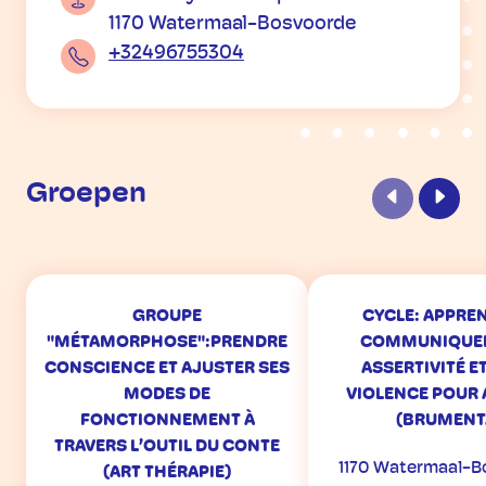
1170 Watermaal-Bosvoorde
+32496755304
Groepen
Vorige
Volge
GROUPE
CYCLE: APPRE
"MÉTAMORPHOSE":PRENDRE
COMMUNIQUER
CONSCIENCE ET AJUSTER SES
ASSERTIVITÉ E
MODES DE
VIOLENCE POUR 
FONCTIONNEMENT À
(BRUMENT
TRAVERS L’OUTIL DU CONTE
1170 Watermaal-B
(ART THÉRAPIE)