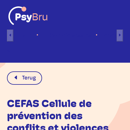
Naar inhoud
Home
Individuele sessies
Groepsses
NL
Terug
CEFAS Cellule de
prévention des
conflits et violences