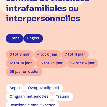
intrafamiliales ou
interpersonnelles
Frans
Engels
0 tot 3 jaar
4 tot 6 jaar
7 tot 11 jaar
12 tot 14 jaar
15 tot 23 jaar
24 tot 64 jaar
65 jaar en ouder
Angst
Overgevoeligheid
Omgaan met emoties
Trauma
Relationele moeilijkheden