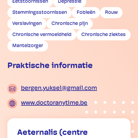
Eetstoornissen
Depressie
Stemmingsstoornissen
Fobieën
Rouw
Verslavingen
Chronische pijn
Chronische vermoeidheid
Chronische ziektes
Mantelzorger
Praktische informatie
bergen.yuksel@gmail.com
www.doctoranytime.be
Aeternalis (centre