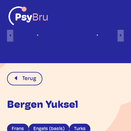
Naar inhoud
Home
Individuele sessies
Groepsses
NL
Terug
Bergen Yuksel
Frans
Engels (basis)
Turks