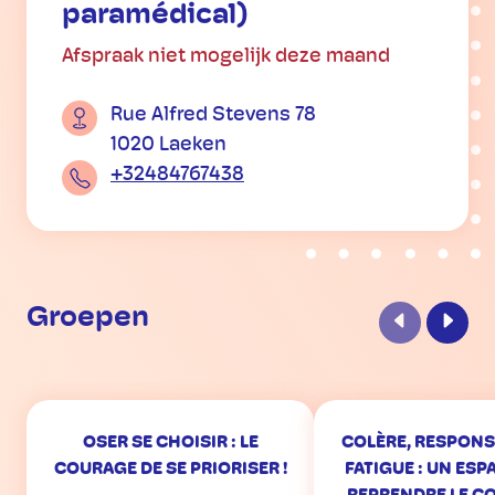
paramédical)
Afspraak niet mogelijk deze maand
Rue Alfred Stevens 78
1020 Laeken
+32484767438
Groepen
Vorige
Volge
OSER SE CHOISIR : LE
COLÈRE, RESPONS
COURAGE DE SE PRIORISER !
FATIGUE : UN ESP