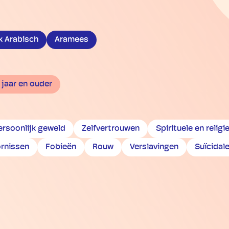
k Arabisch
Aramees
 jaar en ouder
ersoonlijk geweld
Zelfvertrouwen
Spirituele en relig
rnissen
Fobieën
Rouw
Verslavingen
Suïcidal