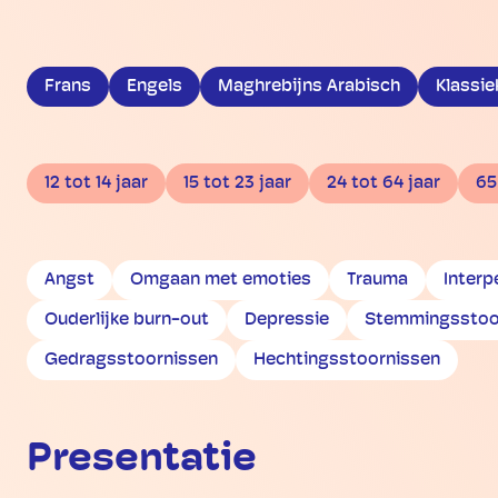
Frans
Engels
Maghrebijns Arabisch
Klassie
12 tot 14 jaar
15 tot 23 jaar
24 tot 64 jaar
65
Angst
Omgaan met emoties
Trauma
Interp
Ouderlijke burn-out
Depressie
Stemmingsstoo
Gedragsstoornissen
Hechtingsstoornissen
Presentatie