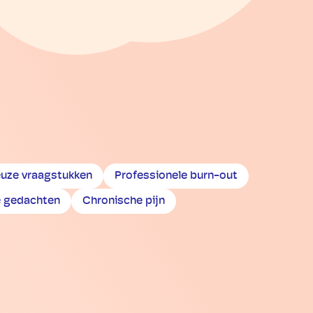
ieuze vraagstukken
Professionele burn-out
e gedachten
Chronische pijn