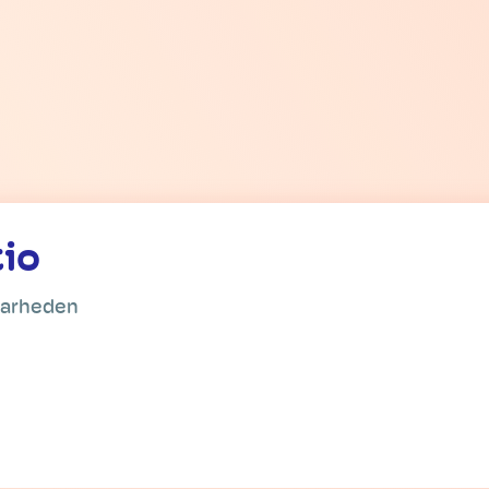
tio
aarheden