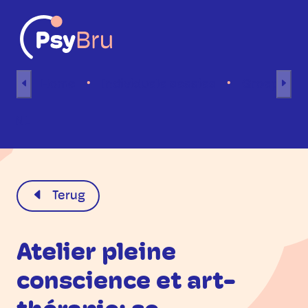
Naar inhoud
Home
Individuele sessies
Groepsses
NL
Terug
Atelier pleine
conscience et art-