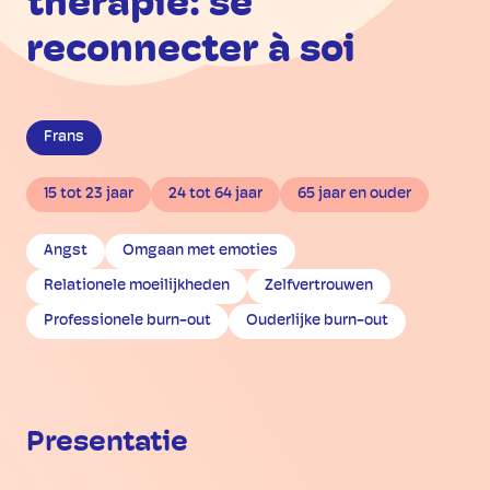
thérapie: se
reconnecter à soi
Frans
15 tot 23 jaar
24 tot 64 jaar
65 jaar en ouder
Angst
Omgaan met emoties
Relationele moeilijkheden
Zelfvertrouwen
Professionele burn-out
Ouderlijke burn-out
Presentatie