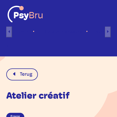
Naar inhoud
Home
Individuele sessies
Groepsses
NL
Terug
Atelier créatif
Frans