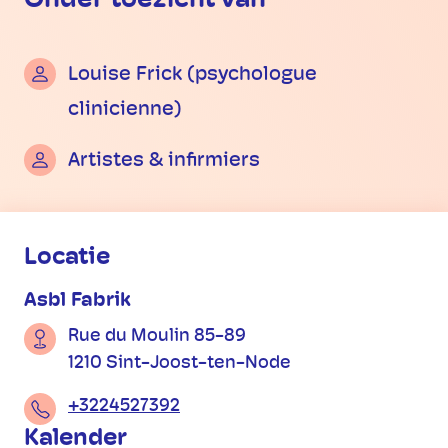
Onder toezicht van
Louise Frick (psychologue
clinicienne)
Artistes & infirmiers
Praktische informatie
Locatie
Asbl Fabrik
Rue du Moulin 85-89
1210 Sint-Joost-ten-Node
+3224527392
Kalender