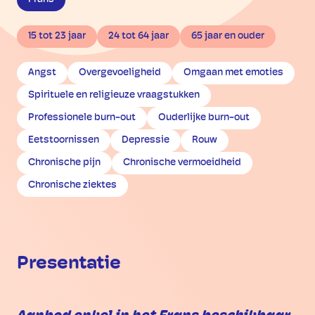
15 tot 23 jaar
24 tot 64 jaar
65 jaar en ouder
Angst
Overgevoeligheid
Omgaan met emoties
Spirituele en religieuze vraagstukken
Professionele burn-out
Ouderlijke burn-out
Eetstoornissen
Depressie
Rouw
Chronische pijn
Chronische vermoeidheid
Chronische ziektes
Presentatie