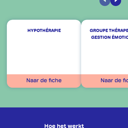
Vorige
Volge
HYPOTHÉRAPIE
GROUPE THÉRAPE
GESTION ÉMOTI
Naar de fiche
Naar de fi
Hoe het werkt