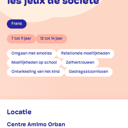
les jeux de société
Frans
7 tot 11 jaar
12 tot 14 jaar
Omgaan met emoties
Relationele moeilijkheden
Moeilijkheden op school
Zelfvertrouwen
Ontwikkeling van het kind
Gedragsstoornissen
Praktische informatie
Locatie
Centre Amimo Orban