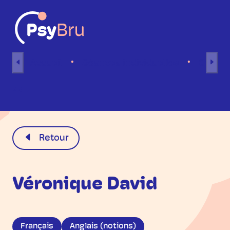
Aller au contenu
Accueil
Séances individuelles
Séance
FR
Retour
Véronique David
Français
Anglais (notions)