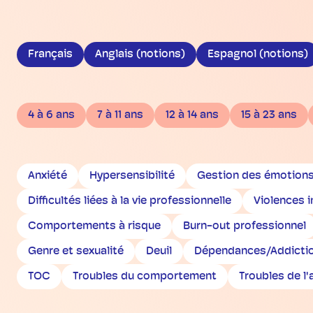
Français
Anglais (notions)
Espagnol (notions)
4 à 6 ans
7 à 11 ans
12 à 14 ans
15 à 23 ans
Anxiété
Hypersensibilité
Gestion des émotion
Difficultés liées à la vie professionnelle
Violences 
Comportements à risque
Burn-out professionnel
Genre et sexualité
Deuil
Dépendances/Addicti
TOC
Troubles du comportement
Troubles de l'