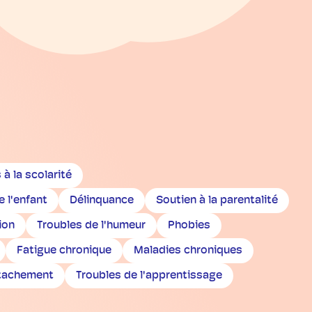
s à la scolarité
 l'enfant
Délinquance
Soutien à la parentalité
ion
Troubles de l'humeur
Phobies
Fatigue chronique
Maladies chroniques
ttachement
Troubles de l'apprentissage