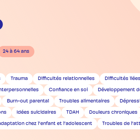
24 à 64 ans
s
Trauma
Difficultés relationnelles
Difficultés liée
interpersonnelles
Confiance en soi
Développement de
Burn-out parental
Troubles alimentaires
Dépress
ons
Idées suicidaires
TDAH
Douleurs chroniques
adaptation chez l'enfant et l'adolescent
Troubles de l'a