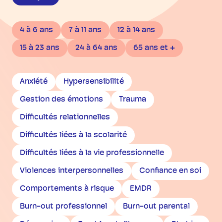
4 à 6 ans
7 à 11 ans
12 à 14 ans
15 à 23 ans
24 à 64 ans
65 ans et +
Anxiété
Hypersensibilité
Gestion des émotions
Trauma
Difficultés relationnelles
Difficultés liées à la scolarité
Difficultés liées à la vie professionnelle
Violences interpersonnelles
Confiance en soi
Comportements à risque
EMDR
Burn-out professionnel
Burn-out parental