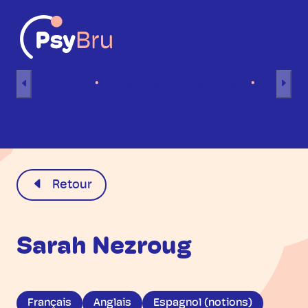
Aller au contenu
Accueil
Séances individuelles
Séance
FR
Retour
Sarah Nezroug
Français
Anglais
Espagnol (notions)