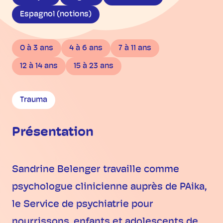
Espagnol (notions)
0 à 3 ans
4 à 6 ans
7 à 11 ans
12 à 14 ans
15 à 23 ans
Trauma
Présentation
Sandrine Belenger travaille comme
psychologue clinicienne auprès de PAika,
le Service de psychiatrie pour
nourrissons, enfants et adolescents de