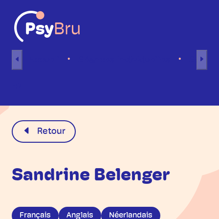
Aller au contenu
Accueil
Séances individuelles
Séance
FR
Retour
Sandrine Belenger
Français
Anglais
Néerlandais