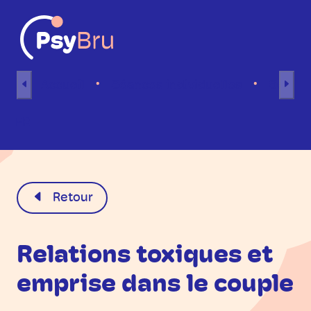
Aller au contenu
Accueil
Séances individuelles
Séance
FR
Retour
Relations toxiques et
emprise dans le couple