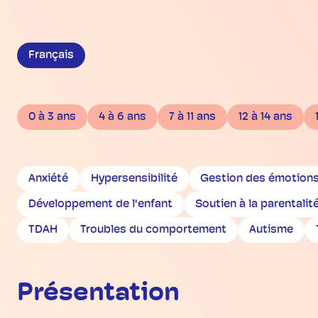
Français
0 à 3 ans
4 à 6 ans
7 à 11 ans
12 à 14 ans
Anxiété
Hypersensibilité
Gestion des émotion
Développement de l'enfant
Soutien à la parentalit
TDAH
Troubles du comportement
Autisme
Présentation