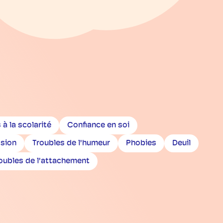
s à la scolarité
Confiance en soi
sion
Troubles de l'humeur
Phobies
Deuil
oubles de l'attachement