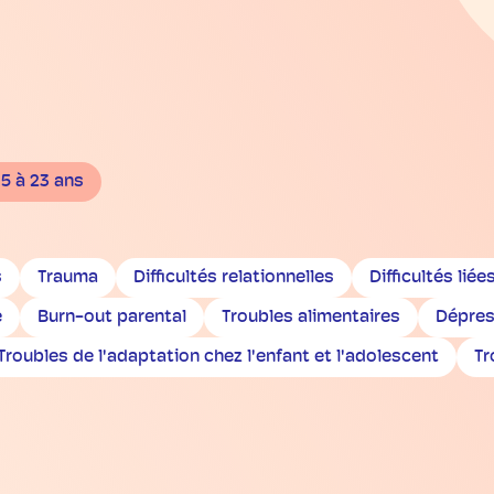
15 à 23 ans
s
Trauma
Difficultés relationnelles
Difficultés liée
é
Burn-out parental
Troubles alimentaires
Dépres
Troubles de l'adaptation chez l'enfant et l'adolescent
Tr