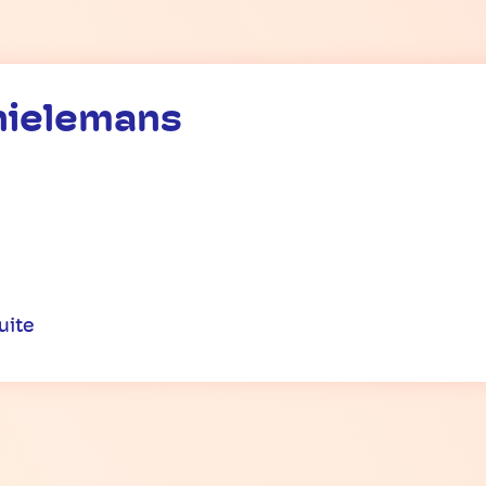
hielemans
uite